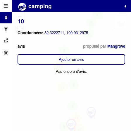
camping
6
+
4
−
10
5
Coordonnées:
32.3222711,-100.9312975
6
avis
propulsé par
Mangrove
5
Ajouter un avis
4
14
Pas encore d'avis.
3
11
8
11
8
12