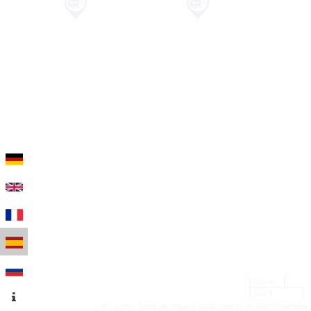
100 m
500 ft
Leaflet
|
Datos del mapa © colaboradores de OpenStreetMap