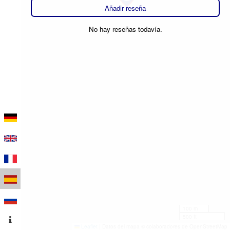
Añadir reseña
No hay reseñas todavía.
100 m
500 ft
Leaflet
|
Datos del mapa © colaboradores de OpenStreetMap