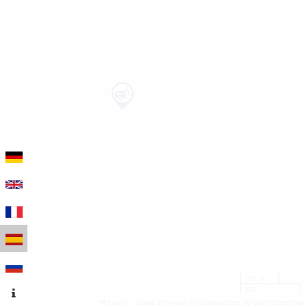
100 m
500 ft
Leaflet
|
Datos del mapa © colaboradores de OpenStreetMap