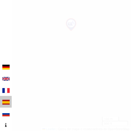
100 m
500 ft
Leaflet
|
Datos del mapa © colaboradores de OpenStreetMap