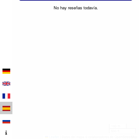
No hay reseñas todavía.
100 m
500 ft
Leaflet
|
Datos del mapa © colaboradores de OpenStreetMap