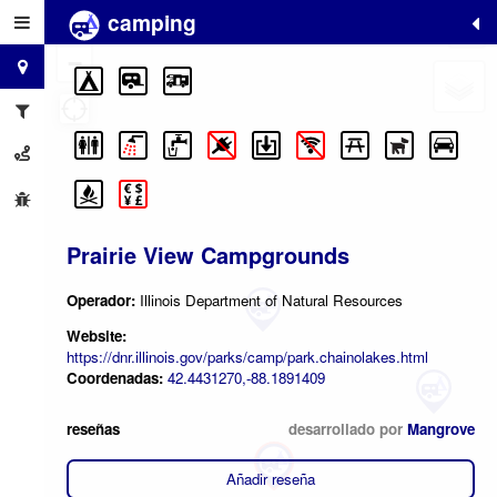
camping
+
−
Prairie View Campgrounds
Operador:
Illinois Department of Natural Resources
Website:
https://dnr.illinois.gov/parks/camp/park.chainolakes.html
Coordenadas:
42.4431270,-88.1891409
reseñas
desarrollado por
Mangrove
Añadir reseña