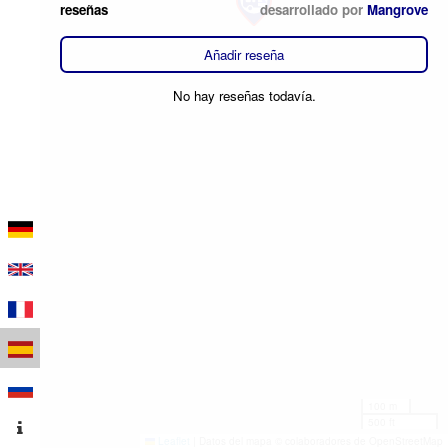
reseñas
desarrollado por
Mangrove
Añadir reseña
No hay reseñas todavía.
100 m
500 ft
Leaflet
|
Datos del mapa © colaboradores de OpenStreetMap