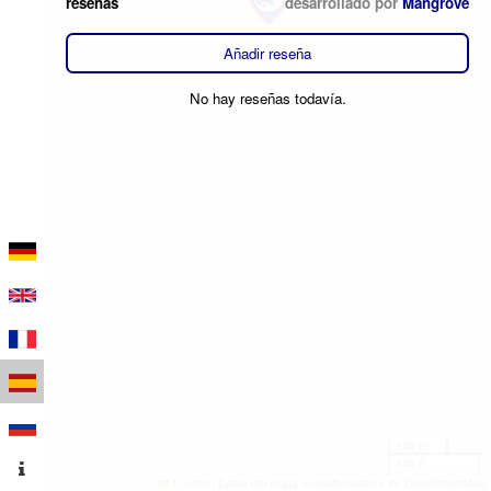
reseñas
desarrollado por
Mangrove
Añadir reseña
No hay reseñas todavía.
100 m
500 ft
Leaflet
|
Datos del mapa © colaboradores de OpenStreetMap