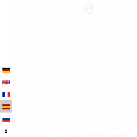
100 m
500 ft
Leaflet
|
Datos del mapa © colaboradores de OpenStreetMap