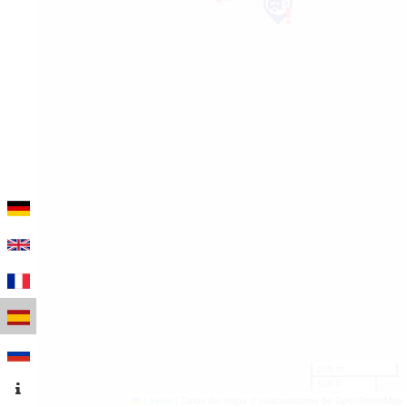
200 m
500 ft
Leaflet
|
Datos del mapa © colaboradores de OpenStreetMap