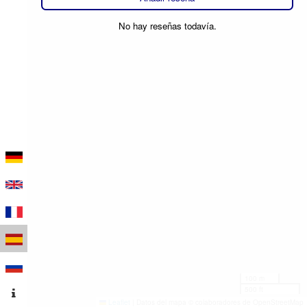
No hay reseñas todavía.
100 m
500 ft
Leaflet
|
Datos del mapa © colaboradores de OpenStreetMap