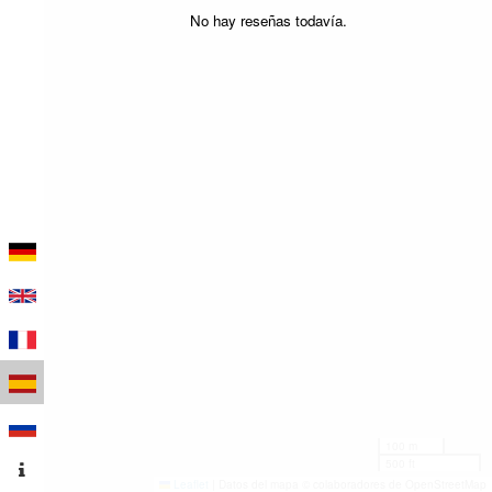
No hay reseñas todavía.
100 m
500 ft
Leaflet
|
Datos del mapa © colaboradores de OpenStreetMap