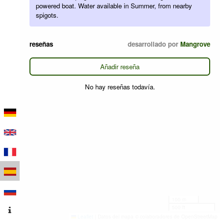
powered boat. Water available in Summer, from nearby
spigots.
reseñas
desarrollado por
Mangrove
Añadir reseña
No hay reseñas todavía.
100 m
500 ft
Leaflet
|
Datos del mapa © colaboradores de OpenStreetMap