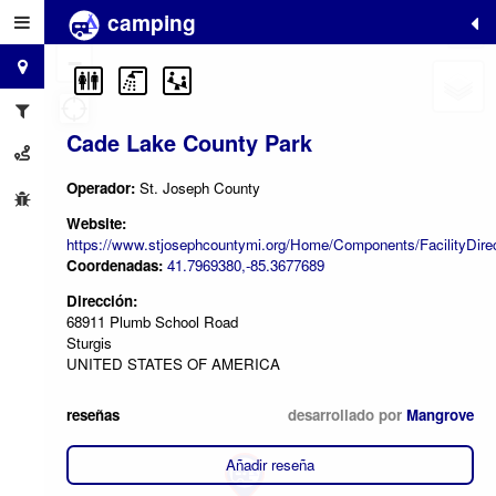
camping
+
−
Cade Lake County Park
Operador:
St. Joseph County
Website:
https://www.stjosephcountymi.org/Home/Components/FacilityDirect
Coordenadas:
41.7969380,-85.3677689
Dirección:
68911 Plumb School Road
Sturgis
UNITED STATES OF AMERICA
reseñas
desarrollado por
Mangrove
Añadir reseña