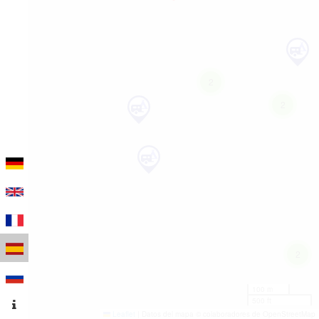
2
2
2
100 m
500 ft
Leaflet
|
Datos del mapa © colaboradores de OpenStreetMap