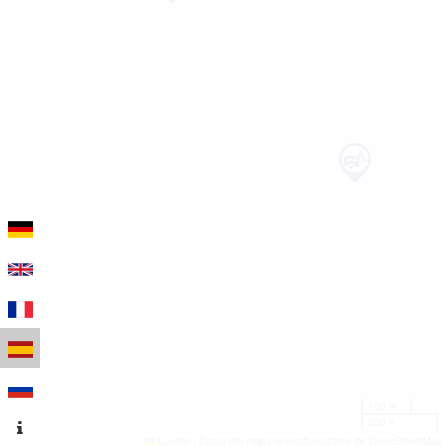
100 m
500 ft
Leaflet
|
Datos del mapa © colaboradores de OpenStreetMap