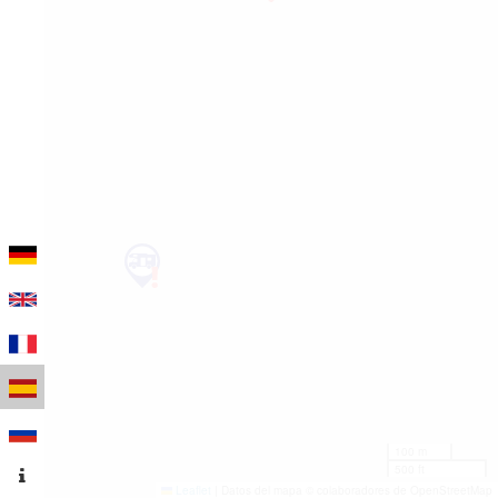
100 m
500 ft
Leaflet
|
Datos del mapa © colaboradores de OpenStreetMap