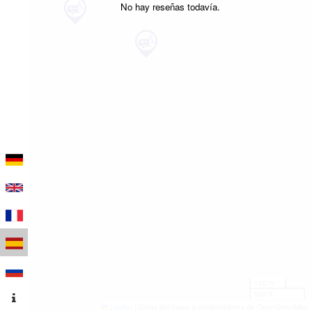
No hay reseñas todavía.
100 m
500 ft
Leaflet
|
Datos del mapa © colaboradores de OpenStreetMap