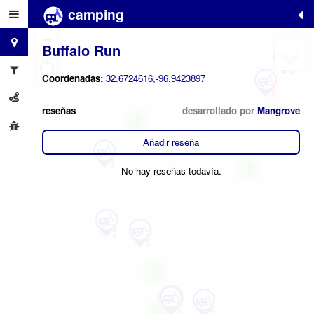
camping
+
−
Buffalo Run
Coordenadas:
32.6724616,-96.9423897
reseñas
desarrollado por
Mangrove
2
Añadir reseña
2
No hay reseñas todavía.
2
2