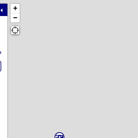
+
−
e