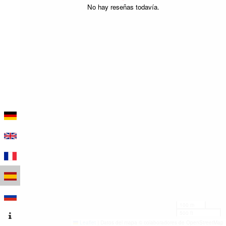
No hay reseñas todavía.
100 m
500 ft
Leaflet
|
Datos del mapa © colaboradores de OpenStreetMap