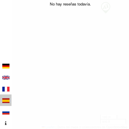
No hay reseñas todavía.
100 m
500 ft
Leaflet
|
Datos del mapa © colaboradores de OpenStreetMap