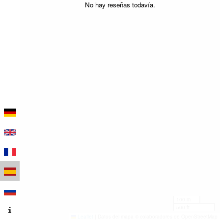
No hay reseñas todavía.
100 m
500 ft
Leaflet
|
Datos del mapa © colaboradores de OpenStreetMap