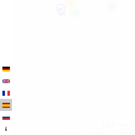
15
2
6
200 m
500 ft
Leaflet
|
Datos del mapa © colaboradores de OpenStreetMap