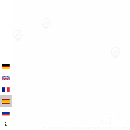
100 m
500 ft
Leaflet
|
Datos del mapa © colaboradores de OpenStreetMap