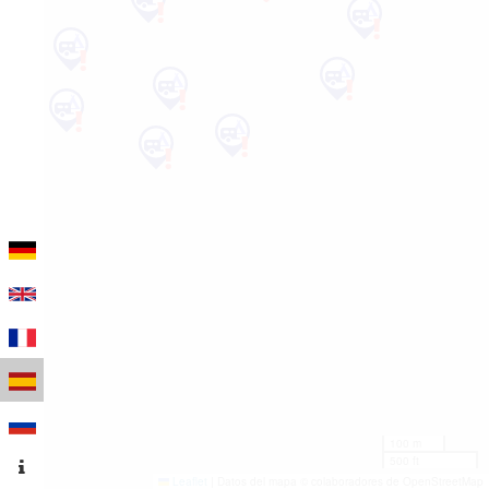
100 m
500 ft
Leaflet
|
Datos del mapa © colaboradores de OpenStreetMap