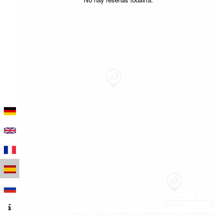
100 m
500 ft
Leaflet
|
Datos del mapa © colaboradores de OpenStreetMap