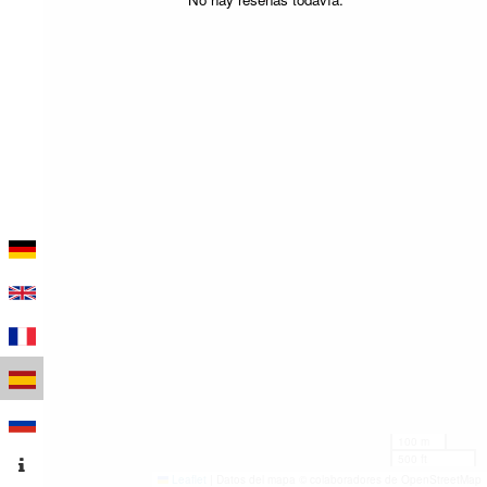
100 m
500 ft
Leaflet
|
Datos del mapa © colaboradores de OpenStreetMap