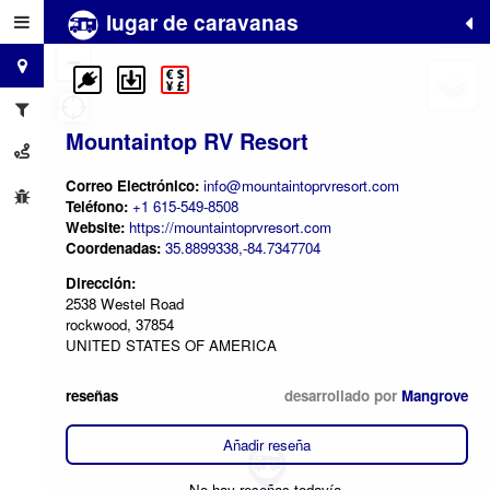
lugar de caravanas
+
−
Mountaintop RV Resort
Correo Electrónico:
info@mountaintoprvresort.com
Teléfono:
+1 615-549-8508
Website:
https://mountaintoprvresort.com
Coordenadas:
35.8899338,-84.7347704
Dirección:
2538 Westel Road
rockwood, 37854
UNITED STATES OF AMERICA
reseñas
desarrollado por
Mangrove
Añadir reseña
No hay reseñas todavía.