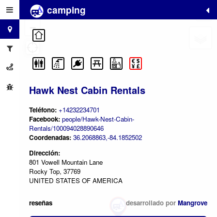
camping
+
−
Hawk Nest Cabin Rentals
Teléfono:
+14232234701
Facebook:
people/Hawk-Nest-Cabin-
Rentals/100094028890646
Coordenadas:
36.2068863,-84.1852502
Dirección:
801 Vowell Mountain Lane
Rocky Top, 37769
UNITED STATES OF AMERICA
reseñas
desarrollado por
Mangrove