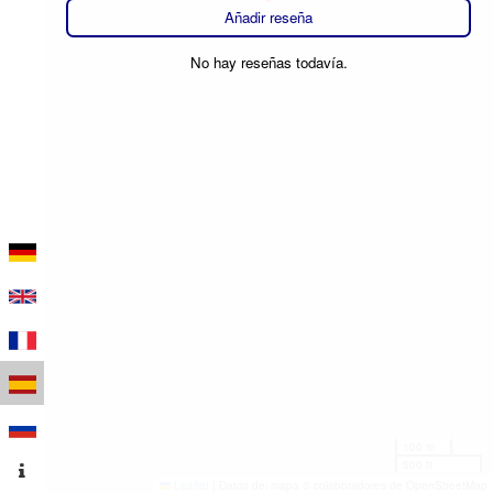
Añadir reseña
No hay reseñas todavía.
100 m
500 ft
Leaflet
|
Datos del mapa © colaboradores de OpenStreetMap