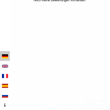
100 m
500 ft
Leaflet
|
Kartendaten © OpenStreetMap-Mitwirkende