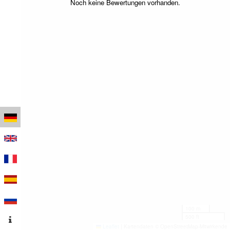
Noch keine Bewertungen vorhanden.
100 m
500 ft
Leaflet
|
Kartendaten © OpenStreetMap-Mitwirkende