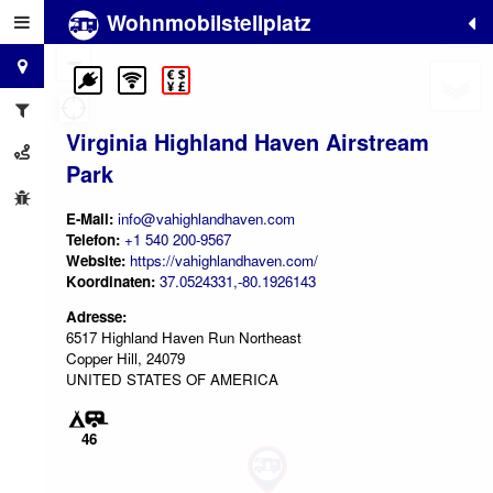
Wohnmobilstellplatz
+
−
Virginia Highland Haven Airstream
Park
E-Mail:
info@vahighlandhaven.com
Telefon:
+1 540 200-9567
Website:
https://vahighlandhaven.com/
Koordinaten:
37.0524331,-80.1926143
Adresse:
6517 Highland Haven Run Northeast
Copper Hill, 24079
UNITED STATES OF AMERICA
46