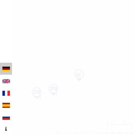
100 m
500 ft
Leaflet
|
Kartendaten © OpenStreetMap-Mitwirkende