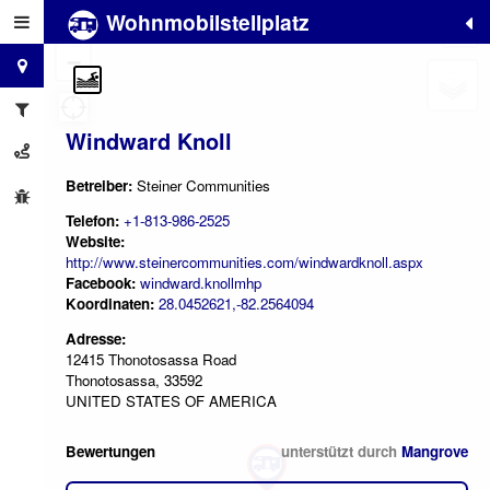
Wohnmobilstellplatz
+
−
Windward Knoll
Betreiber:
Steiner Communities
Telefon:
+1-813-986-2525
Website:
http://www.steinercommunities.com/windwardknoll.aspx
Facebook:
windward.knollmhp
Koordinaten:
28.0452621,-82.2564094
Adresse:
12415 Thonotosassa Road
Thonotosassa, 33592
UNITED STATES OF AMERICA
Bewertungen
unterstützt durch
Mangrove