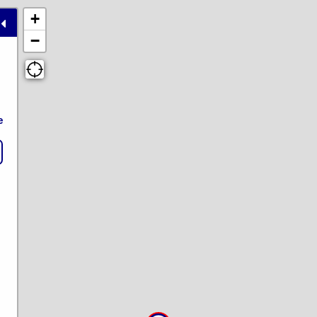
+
−
e