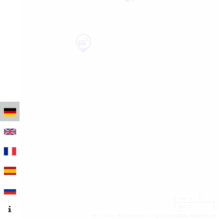
100 m
500 ft
Leaflet
|
Kartendaten © OpenStreetMap-Mitwirkende