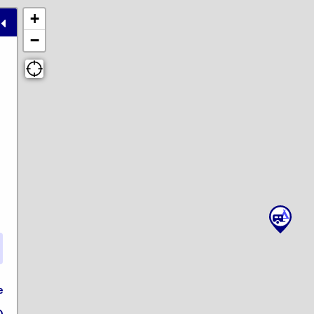
+
−
e