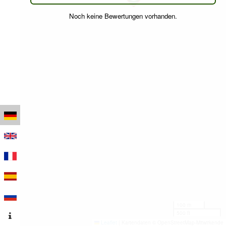
Noch keine Bewertungen vorhanden.
100 m
500 ft
Leaflet
|
Kartendaten © OpenStreetMap-Mitwirkende