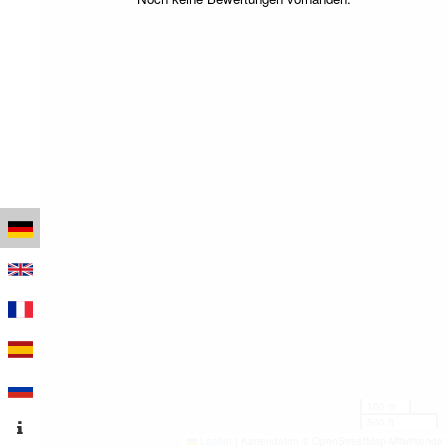
100 m
500 ft
Leaflet
|
Kartendaten © OpenStreetMap-Mitwirkende