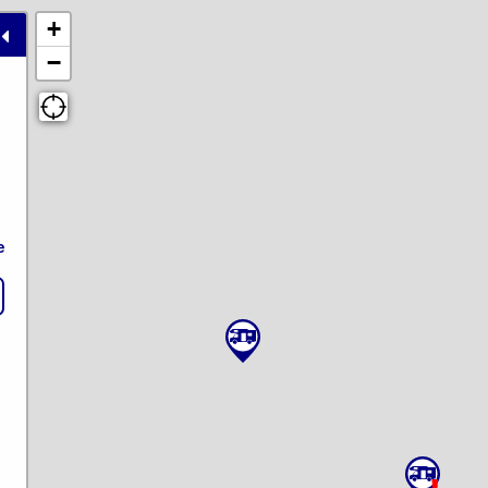
+
−
e