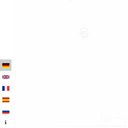
100 m
500 ft
Leaflet
|
Kartendaten © OpenStreetMap-Mitwirkende