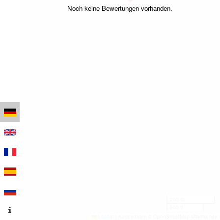
Noch keine Bewertungen vorhanden.
200 m
500 ft
Leaflet
|
Kartendaten © OpenStreetMap-Mitwirkende