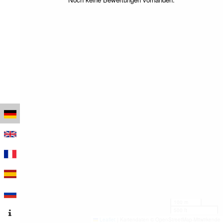
100 m
500 ft
Leaflet
|
Kartendaten © OpenStreetMap-Mitwirkende