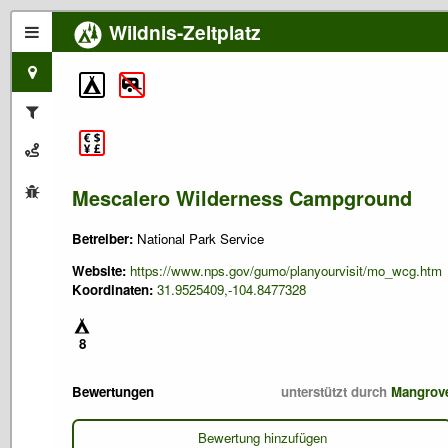
Wildnis-Zeltplatz
Mescalero Wilderness Campground
Betreiber:
National Park Service
Website:
https://www.nps.gov/gumo/planyourvisit/mo_wcg.htm
Koordinaten:
31.9525409,-104.8477328
8
Bewertungen
unterstützt durch
Mangrov
Bewertung hinzufügen