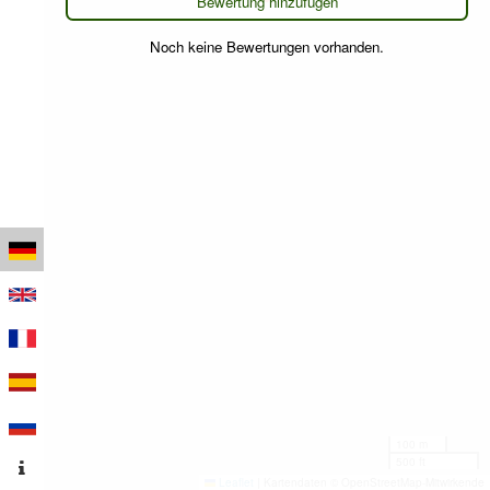
Bewertung hinzufügen
Noch keine Bewertungen vorhanden.
100 m
500 ft
Leaflet
|
Kartendaten © OpenStreetMap-Mitwirkende