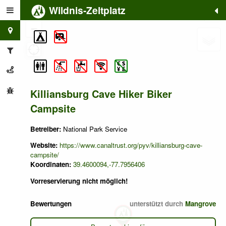
Wildnis-Zeltplatz
+
−
Killiansburg Cave Hiker Biker
Campsite
Betreiber:
National Park Service
Website:
https://www.canaltrust.org/pyv/killiansburg-cave-
campsite/
Koordinaten:
39.4600094,-77.7956406
Vorreservierung nicht möglich!
Bewertungen
unterstützt durch
Mangrove