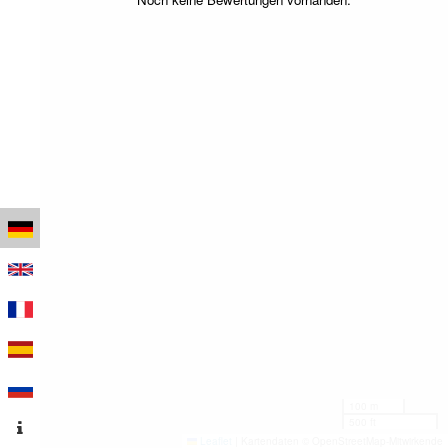
100 m
500 ft
Leaflet
|
Kartendaten © OpenStreetMap-Mitwirkende