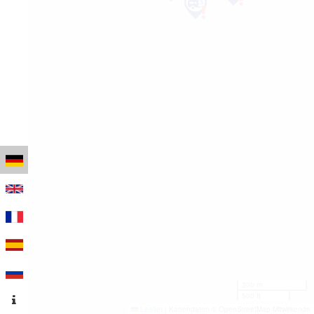
200 m
500 ft
Leaflet
|
Kartendaten © OpenStreetMap-Mitwirkende