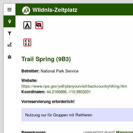
Wildnis-Zeltplatz
Trail Spring (9B3)
Betreiber:
National Park Service
Website:
https://www.nps.gov/yell/planyourvisit/backcountryhiking.htm
Koordinaten:
44.2166886,-110.9803201
Vorreservierung erforderlich!
Nutzung nur für Gruppen mit Reittieren
Bewertungen
unterstützt durch
Mangrov