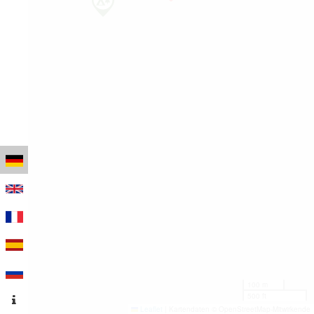
100 m
500 ft
Leaflet
|
Kartendaten © OpenStreetMap-Mitwirkende