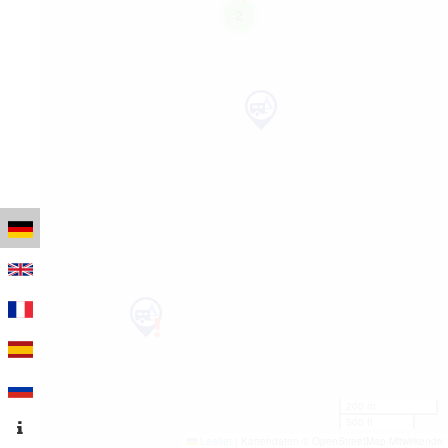
2
200 m
500 ft
Leaflet
|
Kartendaten © OpenStreetMap-Mitwirkende